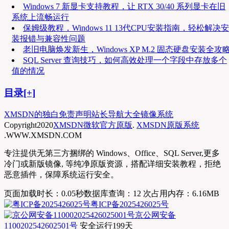
Windows 7 新显卡支持教程，让 RTX 30/40 系列显卡在旧
系统上流畅运行
保姆级教程，Windows 11 13代CPU安装指南，轻松解决安
装报错与兼容性问题
老旧电脑焕发新生，Windows XP M.2 固态硬盘安装全攻
SQL Server 查询技巧，如何高效处理一个字段中存放多个
值的情况
目录[+]
XMSDN的独白
免责声明
站长导航大全
镜像系统
Copyright
2020
XMSDN微软官方原版
.
XMSDN原版系统
.WWW.XMSDN.COM
专注提供无第三方捆绑的 Windows、Office、SQL Server,更多
冷门或新版镜像, 等纯净原版资源，搭配详细安装教程，拒绝
恶意插件，保障系统运行安全。
页面加载时长：0.05秒
数据库查询：12 次
占用内存：6.16MB
粤ICP备2025426025号
京公网安备
1100202542602501号
安全运行
199
天