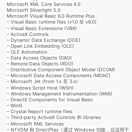
Microsoft XML Core Services 6.0
Microsoft Silverlight 5.0
Microsoft Visual Basic 6.0 Runtime Plus
– Visual Basic runtime files (v1.0 至 v6.0)
– Visual Basic Extensions (VBX)
– ActiveX Controls
– Dynamic Data Exchange (DDE)
– Open Link Embedding (OLE)
– OLE Automation
– Data Access Objects (DAO)
– Remote Data Objects (RDO)
– Distributive Component Object Model (DCOM)
– Microsoft Data Access Components (MDAC)
– Microsoft Jet (from 1.x 至 3.x)
– Windows Script Host (WSH)
– Windows Management Instrumentation (WMI)
– DirectX Components for Visual Basic
– WinG
– Crystal Report runtime files
– Third-party ActiveX Controls 和 libraries
– Microsoft XML Services
– NTVDM 和 DirectPlay（通过 Windows 功能，仅适用于