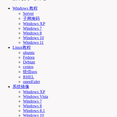
Windows 教程
Server
子网掩码
Windows XP
Windows 7
Windows 8
Windows 10
Windows 11
Linux教程
ubuntu
Fedora
Debian
centos
统信uos
RHEL
openEuler
系统镜像
Windows XP
Windows Vista
Windows 7
Windows 8
Windows 8.1
Windows 10