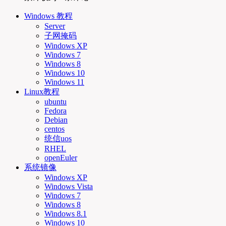
Windows 教程
Server
子网掩码
Windows XP
Windows 7
Windows 8
Windows 10
Windows 11
Linux教程
ubuntu
Fedora
Debian
centos
统信uos
RHEL
openEuler
系统镜像
Windows XP
Windows Vista
Windows 7
Windows 8
Windows 8.1
Windows 10