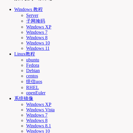
Windows 教程
Server
子网掩码
Windows XP
Windows 7
Windows 8
Windows 10
Windows 11
Linux教程
ubuntu
Fedora
Debian
centos
统信uos
RHEL
openEuler
系统镜像
Windows XP
Windows Vista
Windows 7
Windows 8
Windows 8.1
Windows 10