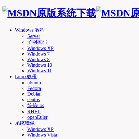
Windows 教程
Server
子网掩码
Windows XP
Windows 7
Windows 8
Windows 10
Windows 11
Linux教程
ubuntu
Fedora
Debian
centos
统信uos
RHEL
openEuler
系统镜像
Windows XP
Windows Vista