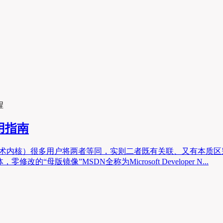
程
用指南
（技术内核）很多用户将两者等同，实则二者既有关联、又有本质区
母版镜像”MSDN全称为Microsoft Developer N...