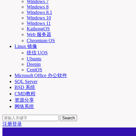
Windows 7
Windows 8
Windows 8.1
Windows 10
Windows 11
KaihongOS
Web 服务器
Chromium OS
Linux 镜像
统信 UOS
Ubuntu
Deepin
CentOS
Microsoft Office 办公软件
SQL Server
BSD 系统
CMD教程
资源分享
网络系统
Search
注册
登录