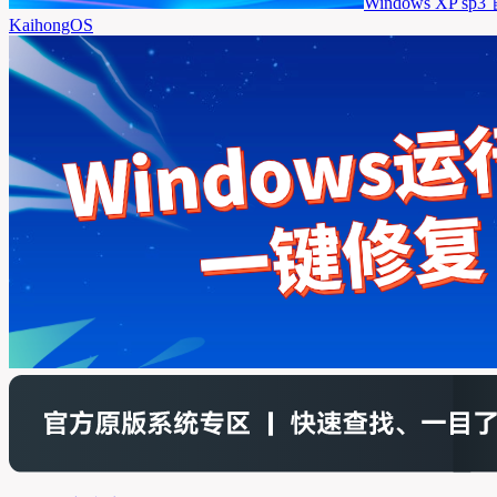
Windows XP 
KaihongOS