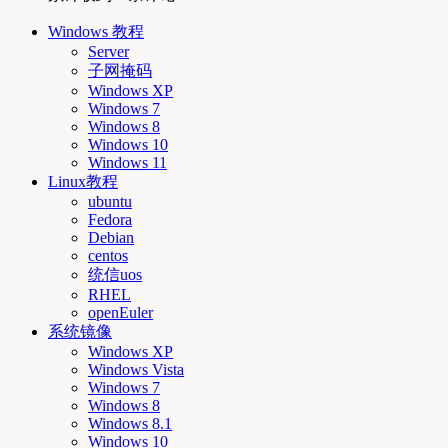
Windows 教程
Server
子网掩码
Windows XP
Windows 7
Windows 8
Windows 10
Windows 11
Linux教程
ubuntu
Fedora
Debian
centos
统信uos
RHEL
openEuler
系统镜像
Windows XP
Windows Vista
Windows 7
Windows 8
Windows 8.1
Windows 10