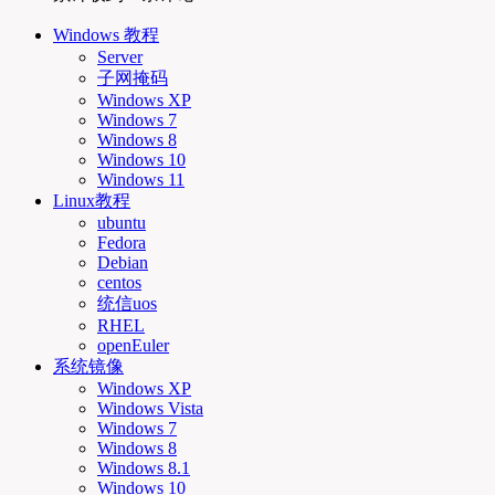
Windows 教程
Server
子网掩码
Windows XP
Windows 7
Windows 8
Windows 10
Windows 11
Linux教程
ubuntu
Fedora
Debian
centos
统信uos
RHEL
openEuler
系统镜像
Windows XP
Windows Vista
Windows 7
Windows 8
Windows 8.1
Windows 10