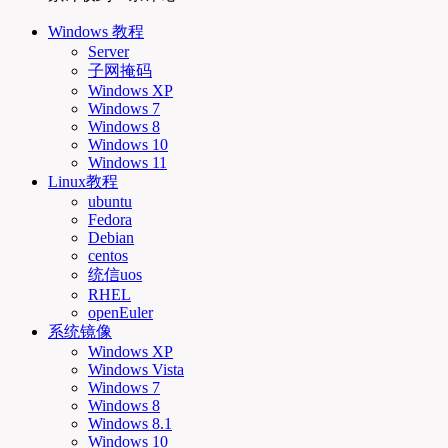
Windows 教程
Server
子网掩码
Windows XP
Windows 7
Windows 8
Windows 10
Windows 11
Linux教程
ubuntu
Fedora
Debian
centos
统信uos
RHEL
openEuler
系统镜像
Windows XP
Windows Vista
Windows 7
Windows 8
Windows 8.1
Windows 10