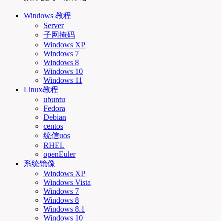
Windows 教程
Server
子网掩码
Windows XP
Windows 7
Windows 8
Windows 10
Windows 11
Linux教程
ubuntu
Fedora
Debian
centos
统信uos
RHEL
openEuler
系统镜像
Windows XP
Windows Vista
Windows 7
Windows 8
Windows 8.1
Windows 10