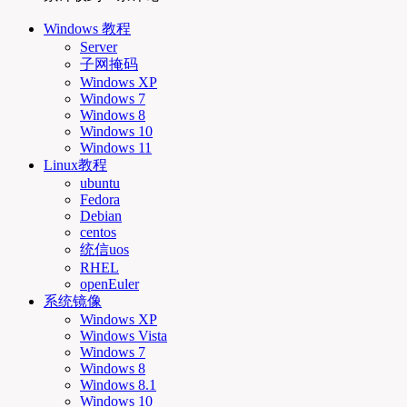
Windows 教程
Server
子网掩码
Windows XP
Windows 7
Windows 8
Windows 10
Windows 11
Linux教程
ubuntu
Fedora
Debian
centos
统信uos
RHEL
openEuler
系统镜像
Windows XP
Windows Vista
Windows 7
Windows 8
Windows 8.1
Windows 10