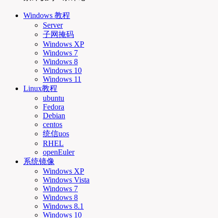
Windows 教程
Server
子网掩码
Windows XP
Windows 7
Windows 8
Windows 10
Windows 11
Linux教程
ubuntu
Fedora
Debian
centos
统信uos
RHEL
openEuler
系统镜像
Windows XP
Windows Vista
Windows 7
Windows 8
Windows 8.1
Windows 10