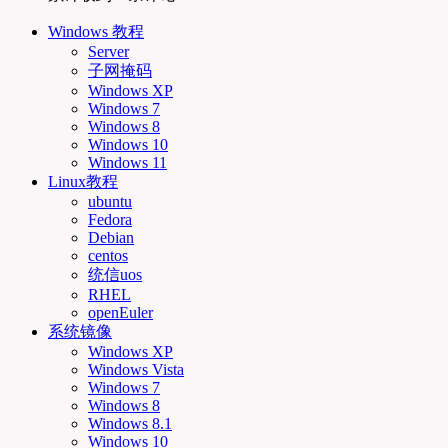
Windows 教程
Server
子网掩码
Windows XP
Windows 7
Windows 8
Windows 10
Windows 11
Linux教程
ubuntu
Fedora
Debian
centos
统信uos
RHEL
openEuler
系统镜像
Windows XP
Windows Vista
Windows 7
Windows 8
Windows 8.1
Windows 10