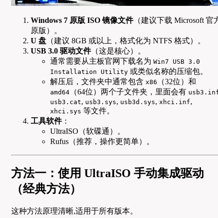
Windows 7 原版 ISO 镜像文件
（建议下载 Microsoft 官
原版）。
U 盘
（建议 8GB 或以上，格式化为 NTFS 格式）。
USB 3.0 驱动文件
（这是核心）。
通常需要从主板官网下载名为
Win7 USB 3.0
或类似名称的压缩包。
Installation Utility
解压后，文件夹中通常包含
（32位）和
x86
（64位）两个子文件夹，里面会有
amd64
usb3.in
,
,
,
,
usb3.cat
usb3.sys
usb3d.sys
xhci.inf
等文件。
xhci.sys
工具软件
：
UltraISO（软碟通）。
Rufus（推荐，操作更简单）。
方法一：使用 UltraISO 手动集成驱动
（经典方法）
这种方法原理清晰,适用于所有版本。