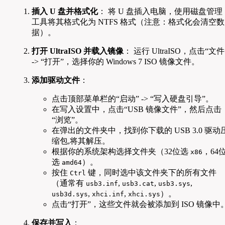
插入 U 盘并格式化
： 将 U 盘插入电脑，使用磁盘管理
工具将其格式化为 NTFS 格式（注意：格式化会清空数
据）。
打开 UltraISO 并载入镜像
： 运行 UltraISO，点击“文件
-> “打开”，选择你的 Windows 7 ISO 镜像文件。
添加驱动文件
：
点击顶部菜单栏的“启动” -> “写入硬盘引导”。
在写入设置中，点击“USB 镜像文件”，然后点击
“浏览”。
在弹出的文件夹中，找到你下载的 USB 3.0 驱动
缩包,将其解压。
根据你的系统架构选择文件夹（32位选
，64
x86
选
）。
amd64
按住
键，同时选中该文件夹下的所有文件
Ctrl
（通常有
,
,
,
usb3.inf
usb3.cat
usb3.sys
,
,
）。
usb3d.sys
xhci.inf
xhci.sys
点击“打开”，这些文件就会被添加到 ISO 镜像中
保存并写入
：