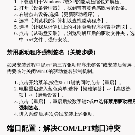
下载适用于Windows 7或XP的驱动压缩包并解压。
打开【设备管理器】，找到带有黄色感叹号的设备。
右键点击设备,选择【更新驱动程序】。
选择【浏览我的计算机以查找驱动程序】。
选择【让我从计算机上的可用驱动程序列表中选取】。
点击【从磁盘安装】，浏览到解压后的驱动文件夹，选
中
文件，强行安装。
.inf
禁用驱动程序强制签名（关键步骤）
如果安装过程中提示“第三方驱动程序未签名”或安装后蓝屏
需要临时关闭Win10的驱动签名强制机制。
点击开始菜单,按住
键的同时点击【重启】。
Shift
电脑重启进入蓝色菜单,选择【疑难解答】->【高级选
项】->【启动设置】。
点击【重启】，重启后按数字键
或
选择
禁用驱动程
7
F7
强制签名
。
进入系统后,再次尝试安装上述驱动。
端口配置：解决COM/LPT端口冲突