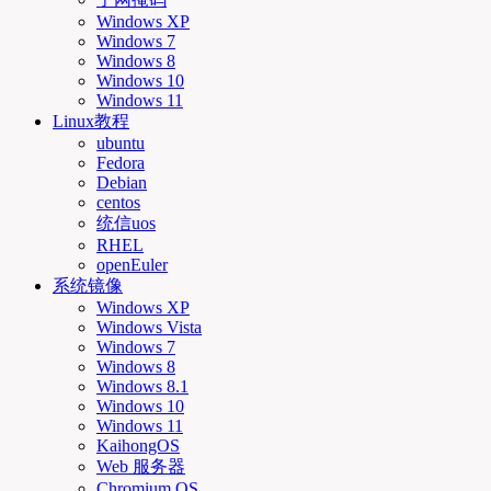
Windows XP
Windows 7
Windows 8
Windows 10
Windows 11
Linux教程
ubuntu
Fedora
Debian
centos
统信uos
RHEL
openEuler
系统镜像
Windows XP
Windows Vista
Windows 7
Windows 8
Windows 8.1
Windows 10
Windows 11
KaihongOS
Web 服务器
Chromium OS