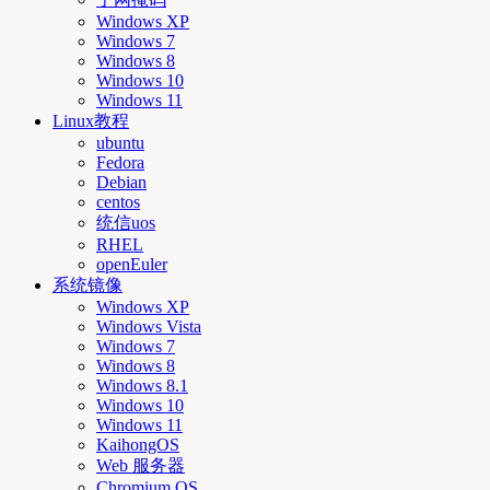
Windows XP
Windows 7
Windows 8
Windows 10
Windows 11
Linux教程
ubuntu
Fedora
Debian
centos
统信uos
RHEL
openEuler
系统镜像
Windows XP
Windows Vista
Windows 7
Windows 8
Windows 8.1
Windows 10
Windows 11
KaihongOS
Web 服务器
Chromium OS