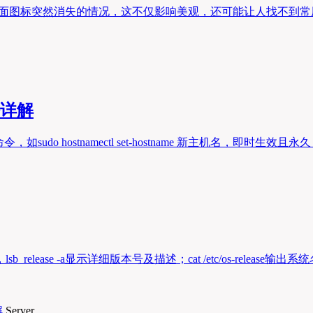
到桌面图标突然消失的情况，这不仅影响美观，还可能让人找不到
法详解
udo hostnamectl set-hostname 新主机名，即时生效且永久
ease -a显示详细版本号及描述；cat /etc/os-release输出
Server