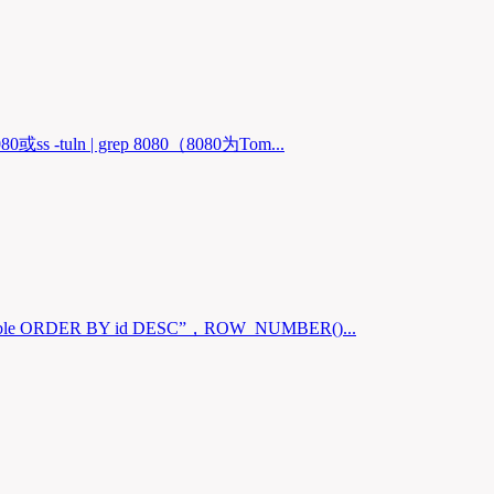
n | grep 8080（8080为Tom...
ER BY id DESC”，ROW_NUMBER()...