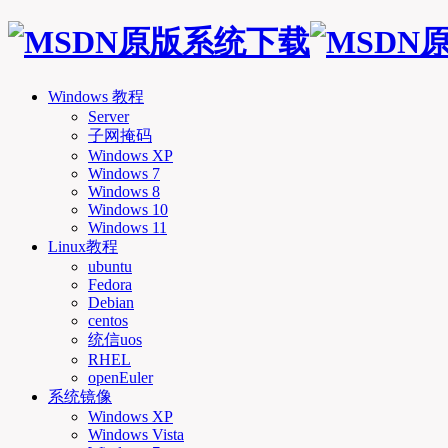
Windows 教程
Server
子网掩码
Windows XP
Windows 7
Windows 8
Windows 10
Windows 11
Linux教程
ubuntu
Fedora
Debian
centos
统信uos
RHEL
openEuler
系统镜像
Windows XP
Windows Vista