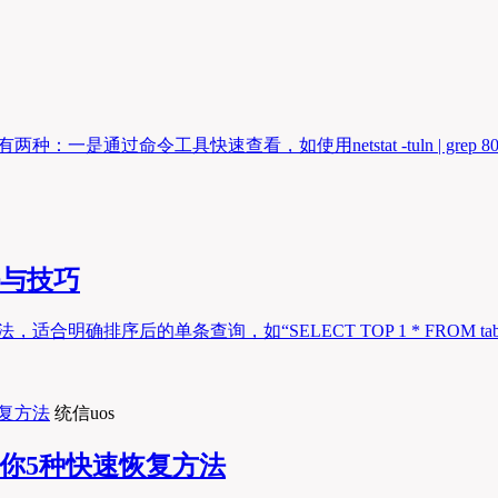
令工具快速查看，如使用netstat -tuln | grep 8080或ss -tul
法与技巧
确排序后的单条查询，如“SELECT TOP 1 * FROM table ORD
统信uos
教你5种快速恢复方法