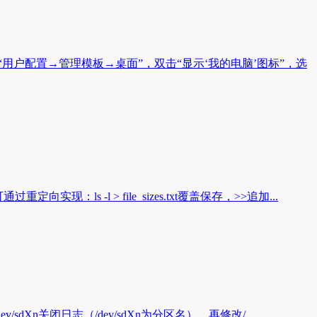
依次展开“用户配置→管理模板→桌面”，双击“显示‘我的电脑’图标”，选
：ls -l ˃ file_sizes.txt覆盖保存，˃˃追加...
/sdXn关闭日志（/dev/sdXn为分区名），再修改/...