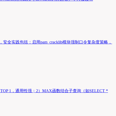
实践包括：启用pam_cracklib模块强制口令复杂度策略，
OP 1，通用性强；2）MAX函数结合子查询（如SELECT *