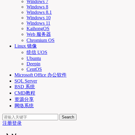
Windows 7
Windows 8
Windows 8.1
Windows 10
Windows 11
KaihongOS
Web 服务器
Chromium OS
Linux 镜像
统信 UOS
Ubuntu
Deepin
CentOS
Microsoft Office 办公软件
SQL Server
BSD 系统
CMD教程
资源分享
网络系统
Search
注册
登录