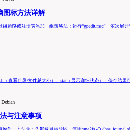
我的电脑图标方法详解
图标，可通过组策略或注册表添加，组策略法：运行“gpedit.msc”，
（查看目录/文件总大小）、stat（显示详细状态），保存结果可通过重定向实现
Debian
的方法与注意事项
为：先卸载目标分区，使用tune2fs -O ^has_journal /dev