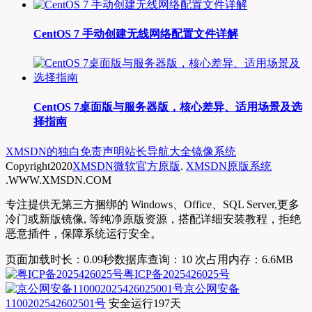
CentOS 7 手动创建无线网络配置文件详解
CentOS 7桌面版与服务器版，核心差异、适用场景及选
择指南
XMSDN的独白
免责声明
站长导航大全
镜像系统
Copyright
2020
XMSDN微软官方原版
.
XMSDN原版系统
.WWW.XMSDN.COM
专注提供无第三方捆绑的 Windows、Office、SQL Server,更多
冷门或新版镜像, 等纯净原版资源，搭配详细安装教程，拒绝
恶意插件，保障系统运行安全。
页面加载时长：0.09秒
数据库查询：10 次
占用内存：6.6MB
粤ICP备2025426025号
京公网安备
1100202542602501号
安全运行
197
天