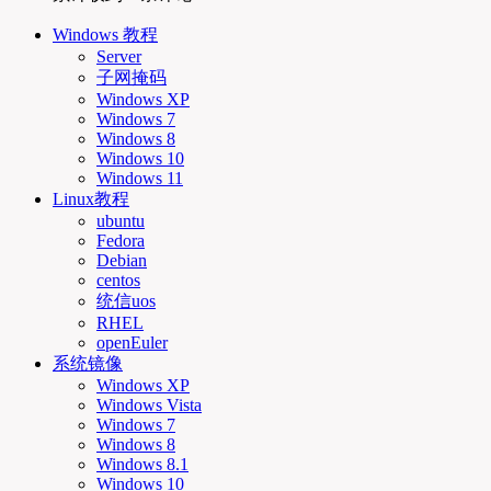
Windows 教程
Server
子网掩码
Windows XP
Windows 7
Windows 8
Windows 10
Windows 11
Linux教程
ubuntu
Fedora
Debian
centos
统信uos
RHEL
openEuler
系统镜像
Windows XP
Windows Vista
Windows 7
Windows 8
Windows 8.1
Windows 10