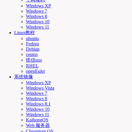
Windows XP
Windows 7
Windows 8
Windows 10
Windows 11
Linux教程
ubuntu
Fedora
Debian
centos
统信uos
RHEL
openEuler
系统镜像
Windows XP
Windows Vista
Windows 7
Windows 8
Windows 8.1
Windows 10
Windows 11
KaihongOS
Web 服务器
Chromium OS