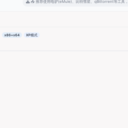
📥 推荐使用电驴(eMule)、比特彗星、qBittorren
)
x86+x64
XP模式