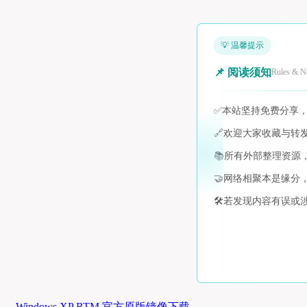
💡 温馨提示
📌 阅读须知
Rules & N
✅
本站坚持免费分享
🔗
欢迎大家收藏与转
📚
所有外部整理资源
🤝
网络相聚本是缘分
🛠️
若发现内容有误或
Windows XP RTM 官方原版镜像下载