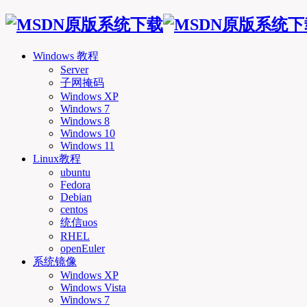
Windows 教程
Server
子网掩码
Windows XP
Windows 7
Windows 8
Windows 10
Windows 11
Linux教程
ubuntu
Fedora
Debian
centos
统信uos
RHEL
openEuler
系统镜像
Windows XP
Windows Vista
Windows 7