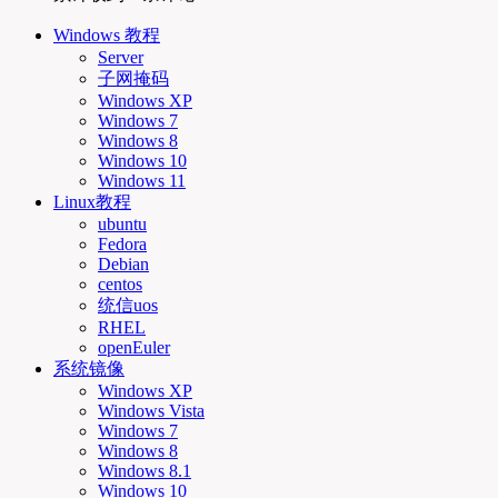
Windows 教程
Server
子网掩码
Windows XP
Windows 7
Windows 8
Windows 10
Windows 11
Linux教程
ubuntu
Fedora
Debian
centos
统信uos
RHEL
openEuler
系统镜像
Windows XP
Windows Vista
Windows 7
Windows 8
Windows 8.1
Windows 10