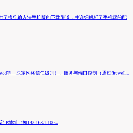
提供了搜狗输入法手机版的下载渠道，并详细解析了手机端的配
sted等，决定网络信任级别）、服务与端口控制（通过firewall...
P地址（如192.168.1.100...