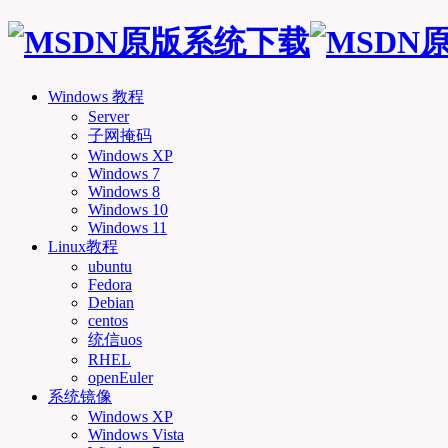
Windows 教程
Server
子网掩码
Windows XP
Windows 7
Windows 8
Windows 10
Windows 11
Linux教程
ubuntu
Fedora
Debian
centos
统信uos
RHEL
openEuler
系统镜像
Windows XP
Windows Vista