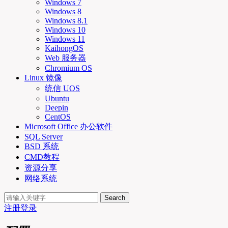
Windows 7
Windows 8
Windows 8.1
Windows 10
Windows 11
KaihongOS
Web 服务器
Chromium OS
Linux 镜像
统信 UOS
Ubuntu
Deepin
CentOS
Microsoft Office 办公软件
SQL Server
BSD 系统
CMD教程
资源分享
网络系统
Search
注册
登录