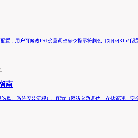
置，用户可修改PS1变量调整命令提示符颜色（如\[\e[31m\]
程
践指南
拟化工具选型、系统安装流程）、配置（网络参数调优、存储管理、