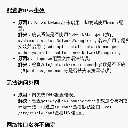
配置后IP未生效
原因1
：NetworkManager未启用，却尝试使用
配
nmcli
置。
解决
：确认系统是否使用NetworkManager（执行
），若未启用，需
systemctl status NetworkManager
安装并启用（
，
sudo apt install network-manager
）。
sudo systemctl enable --now NetworkManager
原因2
：
配置文件语法错误。
ifupdown
解决
：检查
中参数是否正确
/etc/network/interfaces
（如
、
等是否缺失或拼写错误）。
address
netmask
无法访问外网
原因
：网关或DNS配置错误。
解决
：检查
和
参数是否与网络
gateway
dns-nameservers
环境一致，可通过
查看默认路由，
ip route
cat
查看DNS配置。
/etc/resolv.conf
网络接口名称不确定