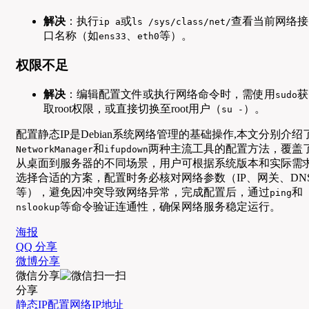
解决
：执行
或
查看当前网络接
ip a
ls /sys/class/net/
口名称（如
、
等）。
ens33
eth0
权限不足
解决
：编辑配置文件或执行网络命令时，需使用
获
sudo
取root权限，或直接切换至root用户（
）。
su -
配置静态IP是Debian系统网络管理的基础操作,本文分别介绍
和
两种主流工具的配置方法，覆盖
NetworkManager
ifupdown
从桌面到服务器的不同场景，用户可根据系统版本和实际需
选择合适的方案，配置时务必核对网络参数（IP、网关、DN
等），避免因冲突导致网络异常，完成配置后，通过
和
ping
等命令验证连通性，确保网络服务稳定运行。
nslookup
海报
QQ 分享
微博分享
微信分享
分享
静态IP
配置
网络
IP地址