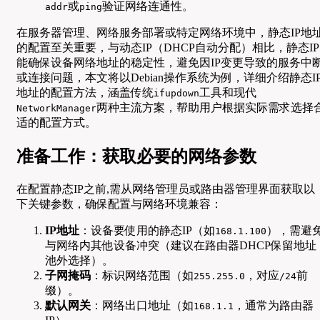
或
验证网络连通性。
addr
ping
在服务器管理、网络服务部署或特定网络环境中，静态IP地
的配置至关重要，与动态IP（DHCP自动分配）相比，静态IP
能确保设备网络地址的稳定性，避免因IP变更导致的服务中
或连接问题，本文将以Debian操作系统为例，详细介绍静态I
地址的配置方法，涵盖传统
工具和现代
ifupdown
两种主流方案，帮助用户根据实际需求选择
NetworkManager
适的配置方式。
准备工作：获取必要的网络参数
在配置静态IP之前,需从网络管理员或路由器管理界面获取以
下关键参数，确保配置与网络环境兼容：
IP地址
：设备要使用的静态IP（如
），需避
168.1.100
与网络内其他设备冲突（建议在路由器DHCP保留地址
池外选择）。
子网掩码
：标识网络范围（如
，对应
前
255.255.0
/24
缀）。
默认网关
：网络出口地址（如
，通常为路由器
168.1.1