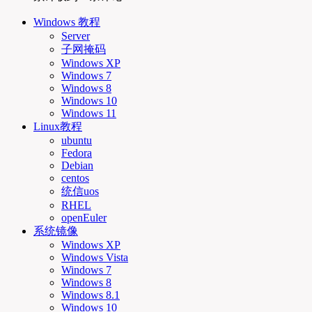
Windows 教程
Server
子网掩码
Windows XP
Windows 7
Windows 8
Windows 10
Windows 11
Linux教程
ubuntu
Fedora
Debian
centos
统信uos
RHEL
openEuler
系统镜像
Windows XP
Windows Vista
Windows 7
Windows 8
Windows 8.1
Windows 10