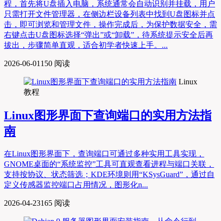
程，首先将U盘插入电脑，系统通常会自动识别并挂载，用户
只需打开文件管理器，在侧边栏设备列表中找到U盘图标并点
击，即可浏览和管理文件，操作完成后，为保护数据安全，需
右键点击U盘图标选择“弹出”或“卸载”，待系统提示安全后再
拔出，步骤简单直观，适合初学者快速上手。...
2026-06-01
150 阅读
Linux
教程
Linux图形界面下查询端口的实用方法指
南
在Linux图形界面下，查询端口可通过多种实用工具实现，
GNOME桌面的“系统监控”工具可直观查看进程与端口关联，
支持按协议、状态筛选；KDE环境则用“KSysGuard”，通过自
定义传感器监控端口占用情况，图形化n...
2026-04-23
165 阅读