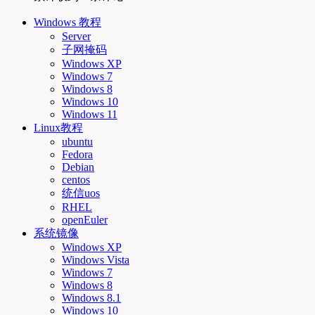
Windows 教程
Server
子网掩码
Windows XP
Windows 7
Windows 8
Windows 10
Windows 11
Linux教程
ubuntu
Fedora
Debian
centos
统信uos
RHEL
openEuler
系统镜像
Windows XP
Windows Vista
Windows 7
Windows 8
Windows 8.1
Windows 10