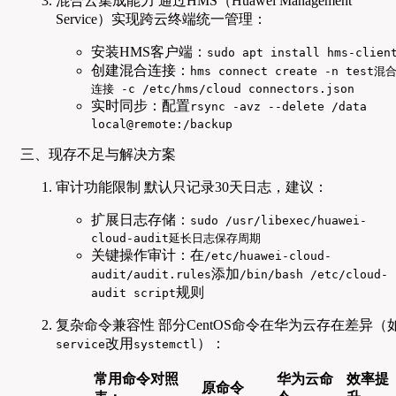
混合云集成能力 通过HMS（Huawei Management
Service）实现跨云终端统一管理：
安装HMS客户端：
sudo apt install hms-clien
创建混合连接：
hms connect create -n test混
连接 -c /etc/hms/cloud connectors.json
实时同步：配置
rsync -avz --delete /data
local@remote:/backup
三、现存不足与解决方案
审计功能限制 默认只记录30天日志，建议：
扩展日志存储：
sudo /usr/libexec/huawei-
cloud-audit延长日志保存周期
关键操作审计：在
/etc/huawei-cloud-
添加
audit/audit.rules
/bin/bash /etc/cloud-
规则
audit script
复杂命令兼容性 部分CentOS命令在华为云存在差异（
改用
）：
service
systemctl
常用命令对照
华为云命
效率提
原命令