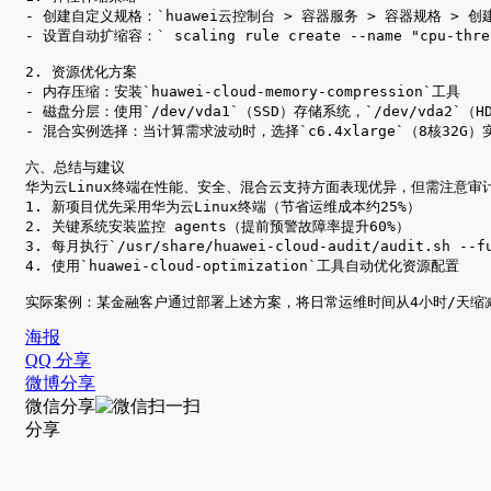
- 创建自定义规格：`huawei云控制台 > 容器服务 > 容器规格 > 创建
- 设置自动扩缩容：` scaling rule create --name "cpu-thresho
2. 资源优化方案

- 内存压缩：安装`huawei-cloud-memory-compression`工具

- 磁盘分层：使用`/dev/vda1`（SSD）存储系统，`/dev/vda2`（H
- 混合实例选择：当计算需求波动时，选择`c6.4xlarge`（8核32G）实
六、总结与建议

华为云Linux终端在性能、安全、混合云支持方面表现优异，但需注意审
1. 新项目优先采用华为云Linux终端（节省运维成本约25%）

2. 关键系统安装监控 agents（提前预警故障率提升60%）

3. 每月执行`/usr/share/huawei-cloud-audit/audit.sh -
4. 使用`huawei-cloud-optimization`工具自动优化资源配置

实际案例：某金融客户通过部署上述方案，将日常运维时间从4小时/天缩减至1.5小
海报
QQ 分享
微博分享
微信分享
分享