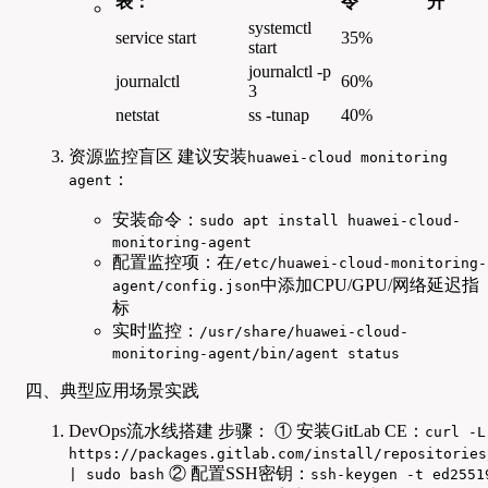
表：
令
升
systemctl
service start
35%
start
journalctl -p
journalctl
60%
3
netstat
ss -tunap
40%
资源监控盲区 建议安装
huawei-cloud monitoring
：
agent
安装命令：
sudo apt install huawei-cloud-
monitoring-agent
配置监控项：在
/etc/huawei-cloud-monitoring-
中添加CPU/GPU/网络延迟指
agent/config.json
标
实时监控：
/usr/share/huawei-cloud-
monitoring-agent/bin/agent status
四、典型应用场景实践
DevOps流水线搭建 步骤： ① 安装GitLab CE：
curl -L
https://packages.gitlab.com/install/repositories
② 配置SSH密钥：
| sudo bash
ssh-keygen -t ed2551