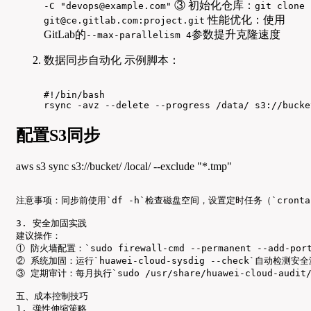
③ 初始化仓库：
-C "devops@example.com"
git clone
性能优化：使用
git@ce.gitlab.com:project.git
GitLab的
参数提升克隆速度
--max-parallelism 4
数据同步自动化 示例脚本：
#!/bin/bash

rsync -avz --delete --progress /data/ s3://bucke
配置S3同步
aws s3 sync s3://bucket/ /local/ --exclude "*.tmp"
注意事项：同步前使用`df -h`检查磁盘空间，设置定时任务（`crontab -e`
3. 安全加固实践

建议操作：

① 防火墙配置：`sudo firewall-cmd --permanent --add-po
② 系统加固：运行`huawei-cloud-sysdig --check`自动检测安全
③ 定期审计：每月执行`sudo /usr/share/huawei-cloud-audit/
五、成本控制技巧

1. 弹性伸缩策略
