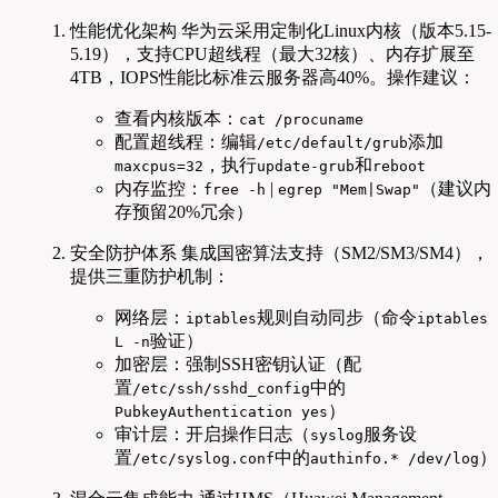
性能优化架构 华为云采用定制化Linux内核（版本5.15-
5.19），支持CPU超线程（最大32核）、内存扩展至
4TB，IOPS性能比标准云服务器高40%。操作建议：
查看内核版本：
cat /procuname
配置超线程：编辑
添加
/etc/default/grub
，执行
和
maxcpus=32
update-grub
reboot
内存监控：
|
（建议内
free -h
egrep "Mem|Swap"
存预留20%冗余）
安全防护体系 集成国密算法支持（SM2/SM3/SM4），
提供三重防护机制：
网络层：
规则自动同步（命令
iptables
iptables 
验证）
L -n
加密层：强制SSH密钥认证（配
置
中的
/etc/ssh/sshd_config
）
PubkeyAuthentication yes
审计层：开启操作日志（
服务设
syslog
置
中的
）
/etc/syslog.conf
authinfo.* /dev/log