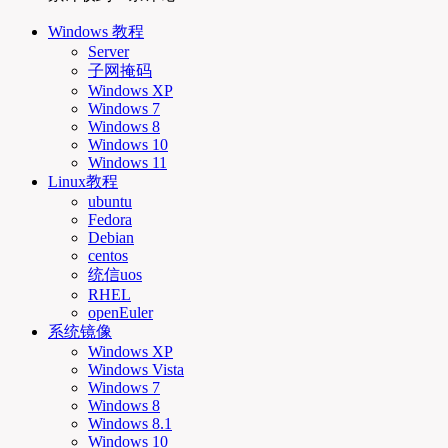
Windows 教程
Server
子网掩码
Windows XP
Windows 7
Windows 8
Windows 10
Windows 11
Linux教程
ubuntu
Fedora
Debian
centos
统信uos
RHEL
openEuler
系统镜像
Windows XP
Windows Vista
Windows 7
Windows 8
Windows 8.1
Windows 10