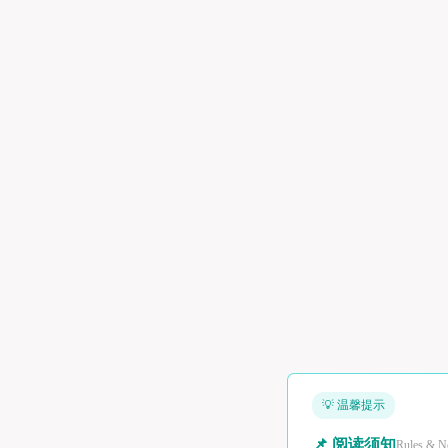
💡 温馨提示
📌 阅读须知
Rules & N