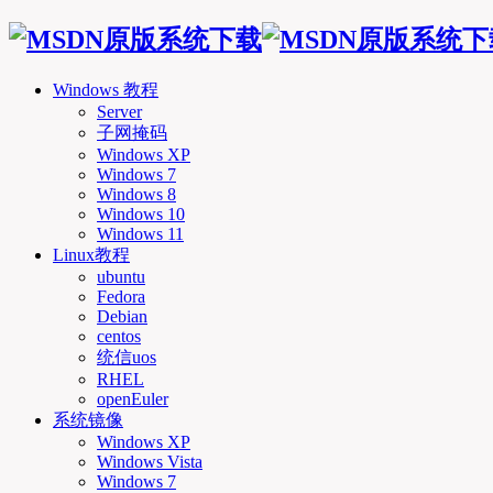
Windows 教程
Server
子网掩码
Windows XP
Windows 7
Windows 8
Windows 10
Windows 11
Linux教程
ubuntu
Fedora
Debian
centos
统信uos
RHEL
openEuler
系统镜像
Windows XP
Windows Vista
Windows 7