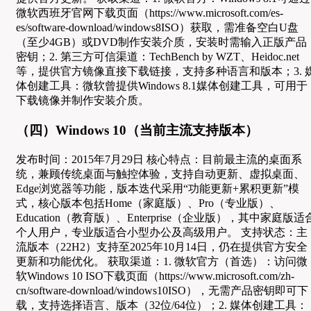
微软西班牙官网下载页面（https://www.microsoft.com/es-
es/software-download/windows8ISO）获取，需准备空白U盘
（至少4GB）或DVD制作安装介质，安装时需输入正版产品
密钥；2. 第三方可信渠道：TechBench by WZT、Heidoc.net
等，提供官方镜像直接下载链接，支持多种语言和版本；3. 
体创建工具：微软曾提供Windows 8.1媒体创建工具，可用于
下载镜像并制作安装介质。
（四）Windows 10（当前主流支持版本）
发布时间：2015年7月29日 核心特点：目前最主流的桌面系
统，兼顾传统桌面与触控体验，支持自动更新、虚拟桌面、
Edge浏览器等功能，版本迭代采用“功能更新+累积更新”模
式，核心版本包括Home（家庭版）、Pro（专业版）、
Education（教育版）、Enterprise（企业版），其中家庭版适
个人用户，专业版适合小型办公及高级用户。 支持状态：主
流版本（22H2）支持至2025年10月14日，仍在提供官方安全
更新和功能优化。 获取渠道：1. 微软官方（首选）：访问微
软Windows 10 ISO下载页面（https://www.microsoft.com/zh-
cn/software-download/windows10ISO），无需产品密钥即可下
载，支持选择语言、版本（32位/64位）；2. 媒体创建工具：