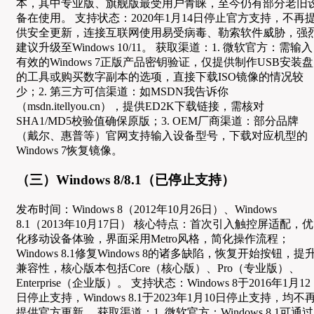
本，其中专业版、旗舰版最受用户青睐，至今仍有部分老旧
备在使用。 支持状态：2020年1月14日停止官方支持，不再
供安全更新，连接互联网使用易受病毒、勒索软件威胁，强
建议升级至Windows 10/11。 获取渠道：1. 微软官方：需输入
有效的Windows 7正版产品密钥验证，仅提供制作USB安装盘
的工具或购买数字副本的选项，直接下载ISO镜像的情况较
少；2. 第三方可信渠道：如MSDN我告诉你
（msdn.itellyou.cn），提供ED2K下载链接，需核对
SHA1/MD5校验值确保原版；3. OEM厂商渠道：部分品牌
（戴尔、惠普等）官网支持输入设备型号，下载对应机型的
Windows 7恢复镜像。
（三）Windows 8/8.1（已停止支持）
发布时间：Windows 8（2012年10月26日）、Windows
8.1（2013年10月17日） 核心特点：首次引入触控屏适配，优
化移动设备体验，界面采用Metro风格，简化操作流程；
Windows 8.1修复Windows 8的诸多缺陷，恢复开始按钮，提
兼容性，核心版本包括Core（核心版）、Pro（专业版）、
Enterprise（企业版）。 支持状态：Windows 8于2016年1月12
日停止支持，Windows 8.1于2023年1月10日停止支持，均不
提供官方更新。 获取渠道：1. 微软官方：Windows 8.1可通过