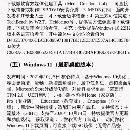
下载微软官方媒体创建工具（Media Creation Tool），可直接
下载镜像或制作USB/DVD安装介质；3. MSDN订阅：面向开
发者和IT专业人士，可下载全版本镜像；4. 第三方可信渠道
TechBench by WZT、Heidoc.net等，提供官方镜像直接下载链
接，下载后需验证哈希值。 补充：微软提供Windows 10 22H
版本各语言哈希值，其中简体中文64位哈希值为
D485D370406CBCB68959718817BD12ED87E537A14C885F8
32位为
C828ACCB08886622F5E1A127BB83070BAE0E9235EF0E31
（五）Windows 11（最新桌面版本）
发布时间：2021年10月5日 核心特点：基于Windows 10优化
界面更简洁、流畅，新增圆角设计、居中任务栏、虚拟桌面
强、Microsoft Store升级等功能，对硬件要求更高（需支持
TPM 2.0、UEFI启动），核心版本包括Home（家庭版）、
Pro（专业版）、Education（教育版）、Enterprise（企业
版），新增中国特供版，适配国内用户需求。 支持状态：主
流版本（23H2）支持至2026年10月14日，持续提供官方更新
和功能迭代。 获取渠道：1. 微软官方（首选）：访问微软
Windows 11下载页面，可直接下载ISO镜像（无需产品密