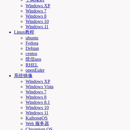
Windows XP
Windows 7
Windows 8
Windows 10
Windows 11
Linux教程
ubuntu
Fedora
Debian
centos
统信uos
RHEL
openEuler
系统镜像
Windows XP
Windows Vista
Windows 7
Windows 8
Windows 8.1
Windows 10
Windows 11
KaihongOS
Web 服务器
Chromium OS