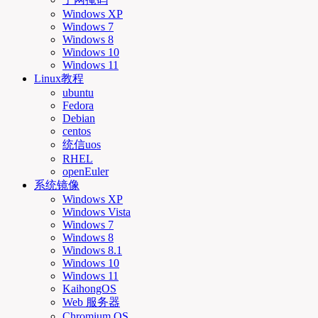
Windows XP
Windows 7
Windows 8
Windows 10
Windows 11
Linux教程
ubuntu
Fedora
Debian
centos
统信uos
RHEL
openEuler
系统镜像
Windows XP
Windows Vista
Windows 7
Windows 8
Windows 8.1
Windows 10
Windows 11
KaihongOS
Web 服务器
Chromium OS