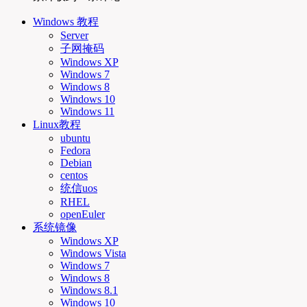
Windows 教程
Server
子网掩码
Windows XP
Windows 7
Windows 8
Windows 10
Windows 11
Linux教程
ubuntu
Fedora
Debian
centos
统信uos
RHEL
openEuler
系统镜像
Windows XP
Windows Vista
Windows 7
Windows 8
Windows 8.1
Windows 10