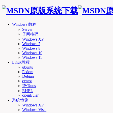
Windows 教程
Server
子网掩码
Windows XP
Windows 7
Windows 8
Windows 10
Windows 11
Linux教程
ubuntu
Fedora
Debian
centos
统信uos
RHEL
openEuler
系统镜像
Windows XP
Windows Vista