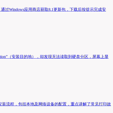
，通过Windows应用商店获取8.1更新包，下载后按提示完成安
tination”（安装目的地），却发现无法读取到硬盘分区，屏幕上显
接与安装流程，包括本地及网络设备的配置，重点讲解了常见打印故