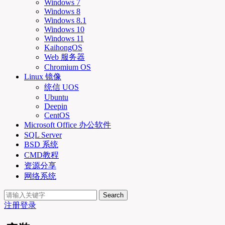
Windows 7
Windows 8
Windows 8.1
Windows 10
Windows 11
KaihongOS
Web 服务器
Chromium OS
Linux 镜像
统信 UOS
Ubuntu
Deepin
CentOS
Microsoft Office 办公软件
SQL Server
BSD 系统
CMD教程
资源分享
网络系统
Search
注册
登录