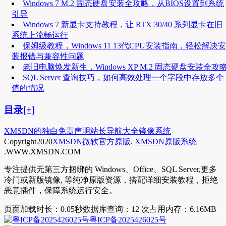
Windows 7 M.2 固态硬盘安装全攻略，从BIOS设置到系统
引导
Windows 7 新显卡支持教程，让 RTX 30/40 系列显卡在旧
系统上流畅运行
保姆级教程，Windows 11 13代CPU安装指南，轻松解决安
装报错与兼容性问题
老旧电脑焕发新生，Windows XP M.2 固态硬盘安装全攻
SQL Server 查询技巧，如何高效处理一个字段中存放多个
值的情况
目录[+]
XMSDN的独白
免责声明
站长导航大全
镜像系统
Copyright
2020
XMSDN微软官方原版
.
XMSDN原版系统
.WWW.XMSDN.COM
专注提供无第三方捆绑的 Windows、Office、SQL Server,更多
冷门或新版镜像, 等纯净原版资源，搭配详细安装教程，拒绝
恶意插件，保障系统运行安全。
页面加载时长：0.05秒
数据库查询：12 次
占用内存：6.16MB
粤ICP备2025426025号