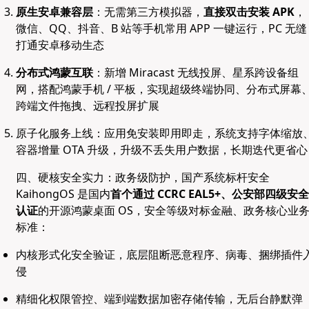
原生安卓兼容层
：无需第三方模拟器，
直接双击安装 APK
，
微信、QQ、抖音、B 站等手机常用 APP 一键运行，PC 无缝
打通安卓移动生态
分布式鸿蒙互联
：新增 Miracast 无线投屏、星系跨设备组
网，搭配鸿蒙手机 / 平板，实现超级终端协同、分布式屏幕
跨端文件拖拽、远程投屏扩展
原子化服务上线：应用免安装即用即走，系统支持字体缩放
容器增量 OTA 升级，升级不丢失用户数据，长期迭代更省心
四、硬核安全实力：政务级防护，国产系统标杆安全
KaihongOS 是国内
首个通过 CCRC EAL5+、公安部四级安全
认证
的开源鸿蒙桌面 OS，安全等级对标金融、政务核心业
标准：
内核形式化安全验证，底层阻断恶意程序、病毒、捆绑插件
侵
精细化权限管控、端到端数据加密存储传输，无后台静默弹