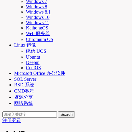
Windows 7
Windows 8
Windows 8.1
Windows 10
Windows 11
KaihongOS
Web 服务器
Chromium OS
Linux 镜像
统信 UOS
Ubuntu
Deepin
CentOS
Microsoft Office 办公软件
SQL Server
BSD 系统
CMD教程
资源分享
网络系统
Search
注册
登录