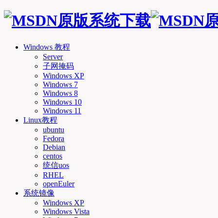
Windows 教程
Server
子网掩码
Windows XP
Windows 7
Windows 8
Windows 10
Windows 11
Linux教程
ubuntu
Fedora
Debian
centos
统信uos
RHEL
openEuler
系统镜像
Windows XP
Windows Vista