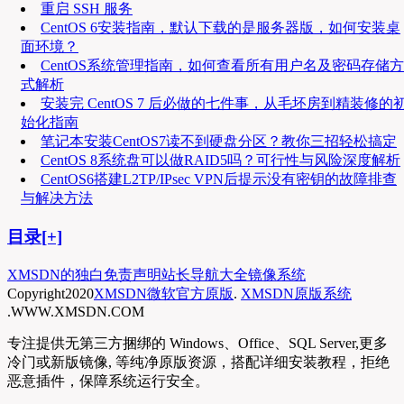
重启 SSH 服务
CentOS 6安装指南，默认下载的是服务器版，如何安装桌
面环境？
CentOS系统管理指南，如何查看所有用户名及密码存储方
式解析
安装完 CentOS 7 后必做的七件事，从毛坯房到精装修的
始化指南
笔记本安装CentOS7读不到硬盘分区？教你三招轻松搞定
CentOS 8系统盘可以做RAID5吗？可行性与风险深度解析
CentOS6搭建L2TP/IPsec VPN后提示没有密钥的故障排查
与解决方法
目录[+]
XMSDN的独白
免责声明
站长导航大全
镜像系统
Copyright
2020
XMSDN微软官方原版
.
XMSDN原版系统
.WWW.XMSDN.COM
专注提供无第三方捆绑的 Windows、Office、SQL Server,更多
冷门或新版镜像, 等纯净原版资源，搭配详细安装教程，拒绝
恶意插件，保障系统运行安全。