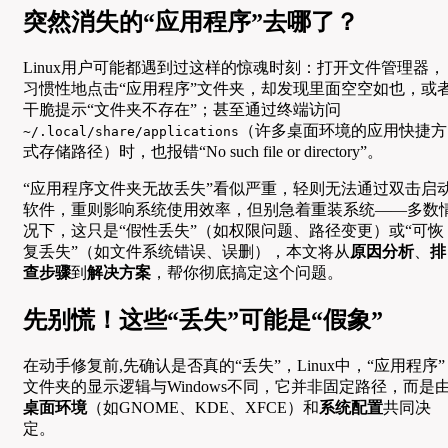
突然消失的“应用程序”去哪了？
Linux用户可能都遇到过这样的惊魂时刻：打开文件管理器，
习惯性地点击“应用程序”文件夹，却发现里面空空如也，或
干脆提示“文件夹不存在”；甚至通过终端访问
（许多桌面环境的应用快捷方
~/.local/share/applications
式存储路径）时，也报错“No such file or directory”。
“应用程序文件夹无故丢失”看似严重，轻则无法通过双击启
软件，重则影响系统使用效率，但别急着重装系统——多数
况下，这只是“假性丢失”（如权限问题、路径变更）或“可恢
复丢失”（如文件系统错误、误删），本文将从
原因分析
、
排
查步骤
到
解决方案
，帮你彻底搞定这个问题。
先别慌！这些“丢失”可能是“假象”
在动手修复前,先确认是否真的“丢失”，Linux中，“应用程序”
文件夹的显示逻辑与Windows不同，它并非固定路径，而是
桌面环境
（如GNOME、KDE、XFCE）和
系统配置
共同决
定。