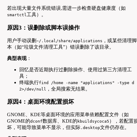
若出现大量文件系统错误,需进一步检查硬盘健康度（如
工具）。
smartctl
原因3：误删除或脚本误操作
用户手动误删
，或某些清理脚
~/.local/share/applications
本（如“垃圾文件清理工具”）错误删除了该目录。
典型表现
：
回忆是否近期执行过删除操作、使用过第三方清理工
具；
终端执行
find /home -name "applications" -type d
，全局搜索无结果。
2>/dev/null
原因4：桌面环境配置损坏
GNOME、KDE等桌面环境的应用菜单依赖配置文件（如
GNOME的
数据库、KDE的
），若配置
dconf
kbuildsycoca5
坏，可能导致菜单不显示，但实际
文件仍存在。
.desktop