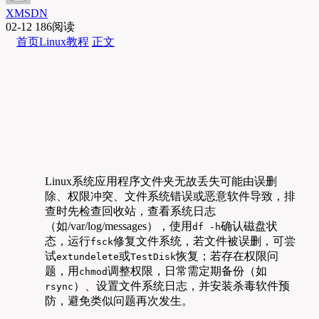
XMSDN
02-12
186阅读
首页
Linux教程
正文
Linux系统应用程序文件夹无故丢失可能由误删
除、权限冲突、文件系统错误或恶意软件导致，排
查时先检查回收站，查看系统日志
（如/var/log/messages），使用
确认磁盘状
df -h
态，运行
修复文件系统，若文件被误删，可尝
fsck
试
或
恢复；若存在权限问
extundelete
TestDisk
题，用
调整权限，日常需定期备份（如
chmod
）、设置文件系统日志，并安装杀毒软件预
rsync
防，避免类似问题再次发生。