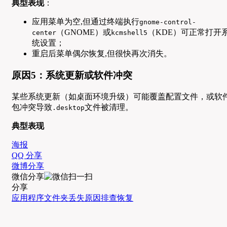
典型表现
：
应用菜单为空,但通过终端执行
gnome-control-
（GNOME）或
（KDE）可正常打开
center
kcmshell5
统设置；
重启后菜单偶尔恢复,但很快再次消失。
原因5：系统更新或软件冲突
某些系统更新（如桌面环境升级）可能覆盖配置文件，或软
包冲突导致
文件被清理。
.desktop
典型表现
海报
QQ 分享
微博分享
微信分享
分享
应用程序文件夹
丢失
原因排查
恢复