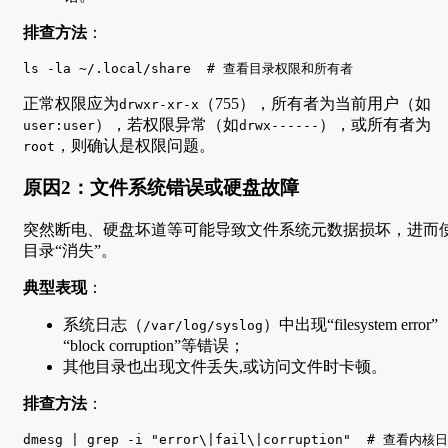
排查方法
：
ls -la ~/.local/share  # 查看目录权限和所有者
正常权限应为
（755），所有者为当前用户（如
drwxr-xr-x
），若权限异常（如
），或所有者为
user:user
drwx------
，则确认是权限问题。
root
原因2：文件系统错误或硬盘故障
突然断电、硬盘坏道等可能导致文件系统元数据损坏，进而
目录“消失”。
典型表现
：
系统日志（
）中出现“filesystem error”
/var/log/syslog
“block corruption”等错误；
其他目录也出现文件丢失,或访问文件时卡顿。
排查方法
：
dmesg | grep -i "error\|fail\|corruption"  # 查看内核