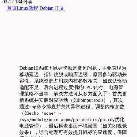
02-12
184阅读
首页
Linux教程
Debian
正文
Debian10系统下鼠标卡顿是常见问题，主要表现为
移动延迟、指针跳脱或响应迟缓，原因多与驱动兼
容性、系统资源占用或内核参数相关：如默认驱动
适配不足、后台进程过度消耗CPU/内存、电源管
理策略不当等，解决方法可从多方面入手：首先更
新系统并安装对应驱动（如libinput-tools），其次
通过
命令排查并关闭异常进程，调整内核参数
top
（如
echo 'none' >
优化
/sys/module/pcie_aspm/parameters/policy
电源管理），最后检查桌面环境设置（如关闭视觉
效果），综合处理可有效提升鼠标响应速度，保障