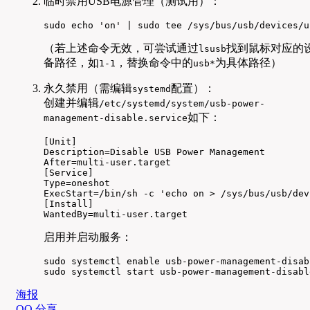
临时禁用USB电源管理（测试用）：
sudo echo 'on' | sudo tee /sys/bus/usb/devices/u
（若上述命令无效，可尝试通过
找到鼠标对应的
lsusb
备路径，如
，替换命令中的
为具体路径）
1-1
usb*
永久禁用（需编辑
配置）：
systemd
创建并编辑
/etc/systemd/system/usb-power-
如下：
management-disable.service
[Unit]

Description=Disable USB Power Management

After=multi-user.target

[Service]

Type=oneshot

ExecStart=/bin/sh -c 'echo on > /sys/bus/usb/dev
[Install]

WantedBy=multi-user.target
启用并启动服务：
sudo systemctl enable usb-power-management-disabl
sudo systemctl start usb-power-management-disabl
海报
QQ 分享