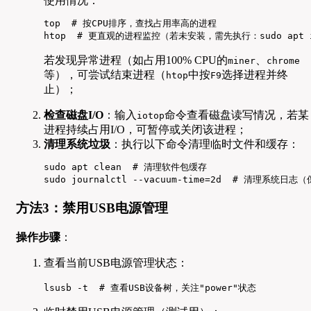
使用情况：
top  # 按CPU排序，查找占用率高的进程

htop  # 更直观的进程监控（若未安装，需先执行：sudo apt in
若发现异常进程（如占用100% CPU的
、
miner
chrome
等），可尝试结束进程（
中按
选择进程并终
htop
F9
止）；
检查磁盘I/O
：输入
命令查看磁盘读写情况，若某
iotop
进程持续占用I/O，可暂停或关闭该进程；
清理系统垃圾
：执行以下命令清理临时文件和缓存：
sudo apt clean  # 清理软件包缓存

sudo journalctl --vacuum-time=2d  # 清理系统日志
方法3：禁用USB电源管理
操作步骤
：
查看当前USB电源管理状态：
lsusb -t  # 查看USB设备树，关注"power"状态