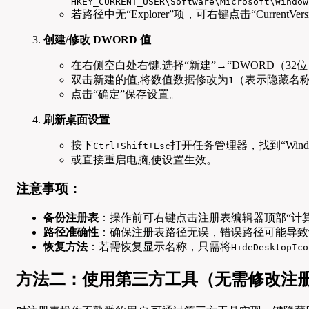
HKEY_CURRENT_USER\Software\Microsoft\Window
若路径中无“Explorer”项，可右键点击“CurrentVer
创建/修改 DWORD 值
在右侧空白处右键,选择“新建”→“DWORD（32
双击新建的值,将数值数据修改为
（表示隐藏名
1
点击“确定”保存设置。
刷新桌面设置
按下
打开任务管理器，找到“Win
Ctrl+Shift+Esc
或直接重启电脑,使设置生效。
注意事项：
备份注册表
：操作前可右键点击注册表编辑器顶部“计算
路径准确性
：确保注册表路径无误，错误路径可能导致
恢复方法
：若需恢复显示名称，只需将
HideDesktopIco
方法二：使用第三方工具（无需修改注