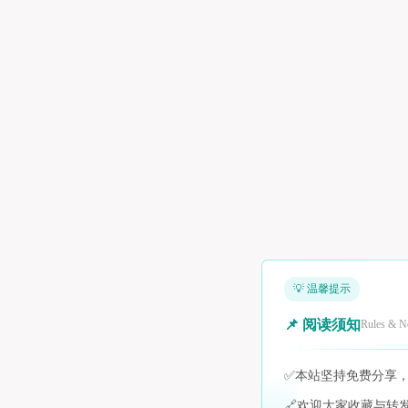
💡 温馨提示
📌 阅读须知
Rules & N
✅
本站坚持免费分享
🔗
欢迎大家收藏与转