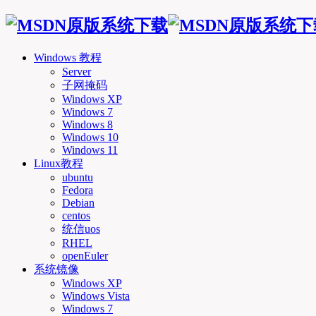
Windows 教程
Server
子网掩码
Windows XP
Windows 7
Windows 8
Windows 10
Windows 11
Linux教程
ubuntu
Fedora
Debian
centos
统信uos
RHEL
openEuler
系统镜像
Windows XP
Windows Vista
Windows 7