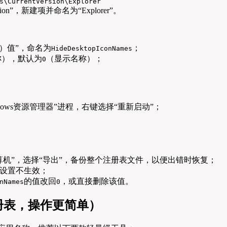
s\CurrentVersion\Explorer
sion”，新建项并命名为“Explorer”。
位）值”，命名为
；
HideDesktopIconNames
称），默认为
（显示名称）；
0
dows资源管理器”进程，右键选择“重新启动”；
机”，选择“导出”，备份整个注册表文件，以便出错时恢复；
设置不生效；
的值改回
，或直接删除该值。
nNames
0
册表，操作更简单）