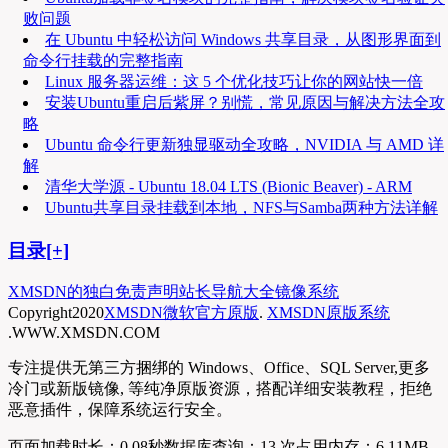
败问题
在 Ubuntu 中轻松访问 Windows 共享目录，从图形界面到
命令行挂载的完整指南
Linux 服务器运维：这 5 个优化技巧让你的网站快一倍
安装Ubuntu重启后紫屏？别慌，常见原因与解决方法全攻
略
Ubuntu 命令行更新独显驱动全攻略，NVIDIA 与 AMD 详
解
清华大学源 - Ubuntu 18.04 LTS (Bionic Beaver) - ARM
Ubuntu共享目录挂载到本地，NFS与Samba两种方法详解
目录[+]
XMSDN的独白
免责声明
站长导航大全
镜像系统
Copyright
2020
XMSDN微软官方原版
.
XMSDN原版系统
.WWW.XMSDN.COM
专注提供无第三方捆绑的 Windows、Office、SQL Server,更多
冷门或新版镜像, 等纯净原版资源，搭配详细安装教程，拒绝
恶意插件，保障系统运行安全。
页面加载时长：0.08秒
数据库查询：13 次
占用内存：6.11MB