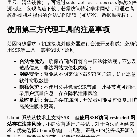
里云、清华镜像），可通过
修改软件
sudo apt edit-sources
源地址，实现高速下载，若需访问特定学术网站，可通过高
校/科研机构提供的合法访问渠道（如VPN、数据库授权）。
使用第三方代理工具的注意事项
若因特殊需求（如连接境外服务器进行合法开发测试）必须
用SSR等工具，需牢记以下原则：
合法性优先
：确保访问内容符合中国法律法规，不涉及
敏感信息、非法网站或侵权内容；
网络安全
：避免从不明来源下载SSR客户端，防止恶意
软件窃取数据；
隐私保护
：不使用公共免费SSR节点，此类节点可能记
录用户流量信息，存在隐私泄露风险；
及时更新
：若工具存在漏洞，开发者可能及时修复,用
需关注版本更新。
Ubuntu系统从技术上支持SSR，但
使用SSR访问 restricted 网
站存在法律风险
，不建议普通用户尝试，对于合法的网络需
求，优先选择Ubuntu系统自带代理、正规VPN服务或开源合
规工具，既能满足需求，又能确保安全合法。