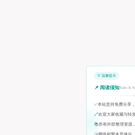
💡 温馨提示
📌 阅读须知
Rules & N
✅
本站坚持免费分享
🔗
欢迎大家收藏与转
📚
所有外部整理资源
🤝
网络相聚本是缘分