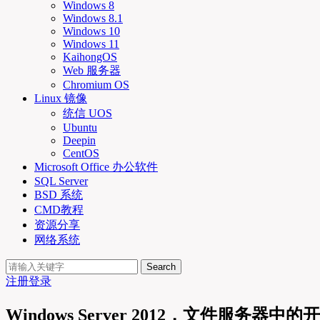
Windows 8
Windows 8.1
Windows 10
Windows 11
KaihongOS
Web 服务器
Chromium OS
Linux 镜像
统信 UOS
Ubuntu
Deepin
CentOS
Microsoft Office 办公软件
SQL Server
BSD 系统
CMD教程
资源分享
网络系统
Search
注册
登录
Windows Server 2012，文件服务