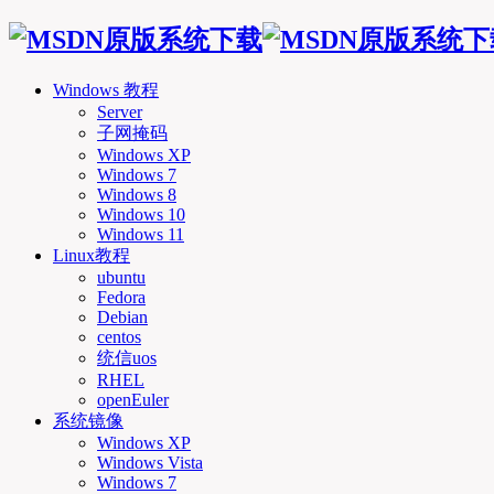
Windows 教程
Server
子网掩码
Windows XP
Windows 7
Windows 8
Windows 10
Windows 11
Linux教程
ubuntu
Fedora
Debian
centos
统信uos
RHEL
openEuler
系统镜像
Windows XP
Windows Vista
Windows 7