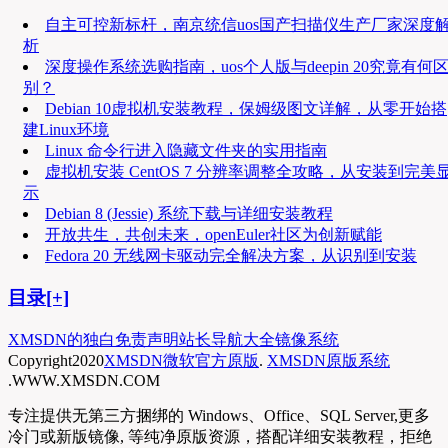
自主可控新标杆，南京统信uos国产扫描仪生产厂家深度
析
深度操作系统选购指南，uos个人版与deepin 20究竟有何
别？
Debian 10虚拟机安装教程，保姆级图文详解，从零开始搭
建Linux环境
Linux 命令行进入隐藏文件夹的实用指南
虚拟机安装 CentOS 7 分辨率调整全攻略，从安装到完美
示
Debian 8 (Jessie) 系统下载与详细安装教程
开放共生，共创未来，openEuler社区为创新赋能
Fedora 20 无线网卡驱动完全解决方案，从识别到安装
目录[+]
XMSDN的独白
免责声明
站长导航大全
镜像系统
Copyright
2020
XMSDN微软官方原版
.
XMSDN原版系统
.WWW.XMSDN.COM
专注提供无第三方捆绑的 Windows、Office、SQL Server,更多
冷门或新版镜像, 等纯净原版资源，搭配详细安装教程，拒绝