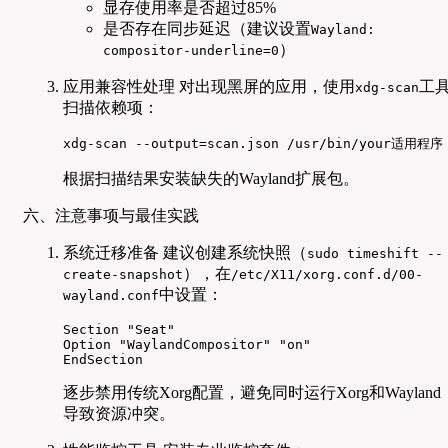
显存使用率是否超过85%
是否存在同步延迟（建议设置
Wayland:
）
compositor-underline=0
应用兼容性处理 对出现黑屏的应用，使用
工
xdg-scan
扫描依赖项：
xdg-scan --output=scan.json /usr/bin/your适用程序
根据扫描结果安装缺失的Wayland扩展包。
六、注意事项与最佳实践
系统迁移准备 建议创建系统快照（
sudo timeshift --
），在
create-snapshot
/etc/X11/xorg.conf.d/00-
中设置：
wayland.conf
Section "Seat"

Option "WaylandCompositor" "on"

EndSection
逐步禁用传统Xorg配置，避免同时运行Xorg和Wayland
导致资源冲突。