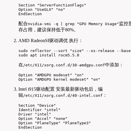
Section "ServerFunctionFlags"

Option "UseGLX" "no"

EndSection
配合
监控
nvidia-smi -q | grep "GPU Memory Usage"
存占用，建议保持低于80%。
AMD RadeonSI驱动调优 执行：
sudo reflector --sort "size" --os-release --base
sudo apt install rocm5.5.0
在
中添加：
/etc/X11/xorg.conf.d/30-amdgpu.conf
Option "AMDGPU modeset" "on"

Option "AMDGPU kernel modeset" "on"
Intel i915驱动配置 安装最新驱动包后，编
辑
：
/etc/X11/xorg.conf.d/40-intel.conf
Section "Device"

Identifier "intel"

Driver "intel"

Option "Accel" "none"

Option "PlaneType" "PlaneType3"

EndSection