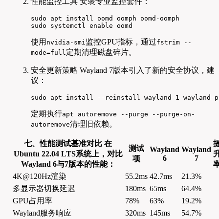
性能监控工具 安装专业监控套件：
sudo apt install oomd oomph oomd-oomph

sudo systemctl enable oomd
使用
监控GPU指标，通过
nvidia-smi
fstrim --
定期清理磁盘碎片。
mode=full
安全更新策略 Wayland 7版本引入了新的安全协议，建
议：
sudo apt install --reinstall wayland-1 wayland-p
定期执行
apt autoremove --purge --purge-on-
清理旧依赖。
autoremove
七、性能测试基准对比 在
测试
Wayland
Wayland
Ubuntu 22.04 LTS系统上，对比
6
7
项
Wayland 6与7版本的性能：
4K@120Hz渲染
55.2ms
42.7ms
21.3%
多显示器切换延迟
180ms
65ms
64.4%
GPU占用率
78%
63%
19.2%
Wayland服务响应
320ms
145ms
54.7%