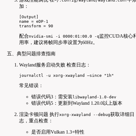
~/.config/wayland/wayland.conf
加：
[Output]

name = eDP-1

transform = 90
配合
监控CUDA核心
nvidia-smi -i 0000:01:00.0 -q
用率，建议将帧同步率设置为60Hz。
五、典型问题排查指南
Wayland服务启动失败 检查日志：
journalctl -u xorg-xwayland —since "1h"
常见错误：
错误代码3：需安装
libwayland-1.0-dev
错误代码5：更新到Wayland 1.20.0以上版本
渲染卡顿问题 执行
获取详细日
xorg-xwayland --debug
志，重点检查：
是否启用Vulkan 1.3+特性