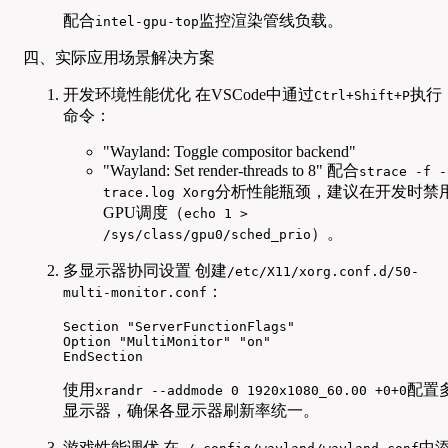
配合
监控渲染管线负载。
intel-gpu-top
四、实际应用场景解决方案
开发环境性能优化 在VSCode中通过
执行
Ctrl+Shift+P
命令：
"Wayland: Toggle compositor backend"
"Wayland: Set render-threads to 8" 配合
strace -f -
分析性能瓶颈，建议在开发时禁
trace.log Xorg
GPU调度（
echo 1 >
）。
/sys/class/gpu0/sched_prio
多显示器协同设置 创建
/etc/X11/xorg.conf.d/50-
：
multi-monitor.conf
Section "ServerFunctionFlags"

Option "MultiMonitor" "on"

EndSection
使用
配置
xrandr --addmode 0 1920x1080_60.00 +0+0
显示器，确保各显示器刷新率统一。
游戏性能调优 在
中