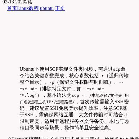
02-13
202阅读
首页
Linux教程
ubuntu
正文
Ubuntu下使用SCP实现文件夹同步，需通过
命
scp
令结合关键参数完成，核心参数包括
（递归传输
-r
整个目录）、
（保留文件权限与时间戳）、
-p
--
（排除特定文件，如
exclude
--exclude
），基本语法为
"*.log"
scp -r /本地路径/文件夹 用
，首次传输需输入SSH密
户名@远程主机IP:/远程路径/
码，建议配置SSH免密登录提升效率，注意SCP基
于SSH，需确保网络互通，大文件传输时可结合
-l
限制带宽，适用于远程服务器文件备份、本地与远
程目录同步等场景，操作简单且安全性高。