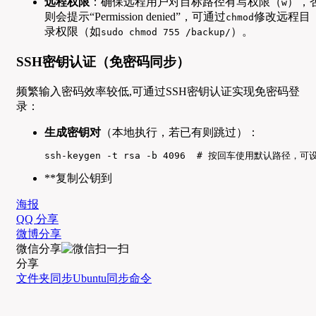
远程权限
：确保远程用户对目标路径有写权限（
），
w
则会提示“Permission denied”，可通过
修改远程目
chmod
录权限（如
）。
sudo chmod 755 /backup/
SSH密钥认证（免密码同步）
频繁输入密码效率较低,可通过SSH密钥认证实现免密码登
录：
生成密钥对
（本地执行，若已有则跳过）：
ssh-keygen -t rsa -b 4096  # 按回车使用默认路
**复制公钥到
海报
QQ 分享
微博分享
微信分享
分享
文件夹同步
Ubuntu
同步
命令