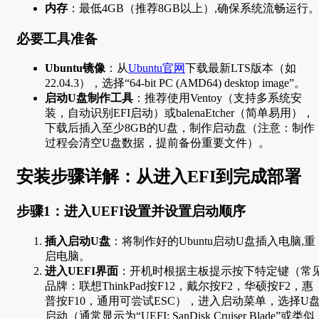
内存
：最低4GB（推荐8GB以上）,确保系统流畅运行
必要工具准备
Ubuntu镜像
：从
Ubuntu官网
下载最新LTS版本（如
22.04.3），选择“64-bit PC (AMD64) desktop image”。
启动U盘制作工具
：推荐使用Ventoy（支持多系统安
装，自动识别EFI启动）或balenaEtcher（简单易用），
下载后插入至少8GB的U盘，制作启动盘（注意：制作
过程会清空U盘数据，提前备份重要文件）。
安装步骤详解：从进入EFI到完成部署
步骤1：进入UEFI设置并设置启动顺序
插入启动U盘
：将制作好的Ubuntu启动U盘插入电脑,重
启电脑。
进入UEFI界面
：开机时根据主板提示按下特定键（常
品牌：联想ThinkPad按F12，戴尔按F2，华硕按F2，惠
普按F10，通用可尝试ESC），进入启动菜单，选择U
启动（通常显示为“UEFI: SanDisk Cruiser Blade”或类似