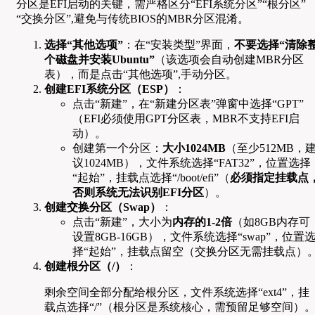
分区是EFI启动的关键，需严格区分“EFI系统分区”“根分区”
“交换分区”,避免与传统BIOS的MBR分区混淆。
选择“其他选项”
：在“安装类型”界面，
不要选择“清除
个磁盘并安装Ubuntu”
（该选项会自动创建MBR分区
表），而是点击“其他选项”,手动分区。
创建EFI系统分区（ESP）
：
点击“新建”，在“新建分区表”弹窗中选择“GPT”
（EFI必须使用GPT分区表，MBR不支持EFI启
动）。
创建第一个分区：
大小1024MB
（至少512MB，
议1024MB），文件系统选择“FAT32”，位置选择
“起始”，挂载点选择“/boot/efi”（
必须指定挂载点
否则系统无法识别EFI分区
）。
创建交换分区（Swap）
：
点击“新建”，大小为
内存的1-2倍
（如8GB内存可
设置8GB-16GB），文件系统选择“swap”，位置
择“起始”，挂载点留空（交换分区无需挂载点）
创建根分区（/）
：
剩余空间全部分配给根分区，文件系统选择“ext4”，挂
载点选择“/”（根分区是系统核心，需预留足够空间）