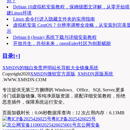
别？
Debian 10虚拟机安装教程，保姆级图文详解，从零开始搭
建Linux环境
Linux 命令行进入隐藏文件夹的实用指南
虚拟机安装 CentOS 7 分辨率调整全攻略，从安装到完美
示
Debian 8 (Jessie) 系统下载与详细安装教程
开放共生，共创未来，openEuler社区为创新赋能
目录[+]
XMSDN的独白
免责声明
站长导航大全
镜像系统
Copyright
2020
XMSDN微软官方原版
.
XMSDN原版系统
.WWW.XMSDN.COM
专注提供无第三方捆绑的 Windows、Office、SQL Server,更多
冷门或新版镜像, 等纯净原版资源，搭配详细安装教程，拒绝
恶意插件，保障系统运行安全。
页面加载时长：0.06秒
数据库查询：12 次
占用内存：6.13MB
粤ICP备2025426025号
京公网安备