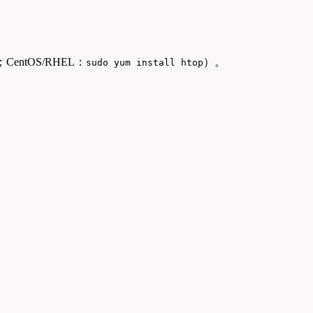
；CentOS/RHEL：
）。
sudo yum install htop