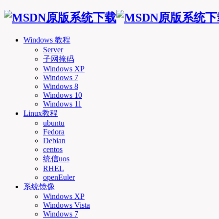
Windows 教程
Server
子网掩码
Windows XP
Windows 7
Windows 8
Windows 10
Windows 11
Linux教程
ubuntu
Fedora
Debian
centos
统信uos
RHEL
openEuler
系统镜像
Windows XP
Windows Vista
Windows 7