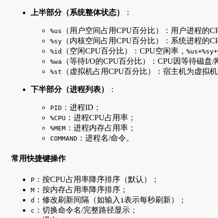
上半部分（系统整体状态）
：
（用户空间占用CPU百分比）：用户进程的C
%us
（内核空间占用CPU百分比）：系统进程的C
%sy
（空闲CPU百分比）：CPU空闲率，
%id
%us+%sy+
（等待I/O的CPU百分比）：CPU因等待磁盘
%wa
（虚拟机占用CPU百分比）：宿主机为虚拟机
%st
下半部分（进程列表）
：
：进程ID；
PID
：进程CPU占用率；
%CPU
：进程内存占用率；
%MEM
：进程名/命令。
COMMAND
常用快捷键操作
：按CPU占用率降序排序（默认）；
P
：按内存占用率降序排序；
M
：修改刷新间隔（如输入
表示每秒刷新）；
d
1
：切换命令名/完整路径显示；
c