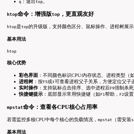
：退出
。
q
top
命令：增强版
，更直观友好
htop
top
是
的升级版，支持颜色区分、鼠标操作、进程树展示等功能
htop
top
基本用法
htop
核心优势
彩色界面
：不同颜色标识CPU/内存状态、进程类型（
进程树
：按
或
可查看进程父子关系，方便定位父子
F5
t
实时操作
：支持鼠标点击排序、选中进程后
强制杀死
F9
快捷键提示
：底部显示常用快捷键（如
帮助，
设置
F1
F2
命令：查看各CPU核心占用率
mpstat
若需监控多核CPU中每个核心的负载情况，
（需安装
mpstat
s
基本用法