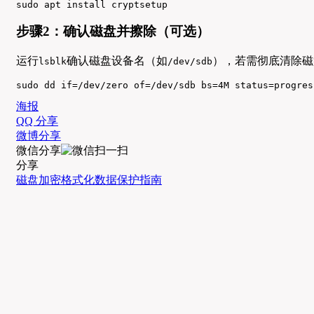
sudo apt install cryptsetup
步骤2：确认磁盘并擦除（可选）
运行
确认磁盘设备名（如
），若需彻底清除磁
lsblk
/dev/sdb
sudo dd if=/dev/zero of=/dev/sdb bs=4M status=progres
海报
QQ 分享
微博分享
微信分享
分享
磁盘加密
格式化
数据保护
指南