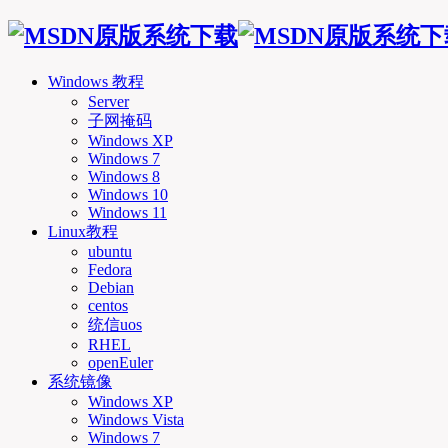
Windows 教程
Server
子网掩码
Windows XP
Windows 7
Windows 8
Windows 10
Windows 11
Linux教程
ubuntu
Fedora
Debian
centos
统信uos
RHEL
openEuler
系统镜像
Windows XP
Windows Vista
Windows 7