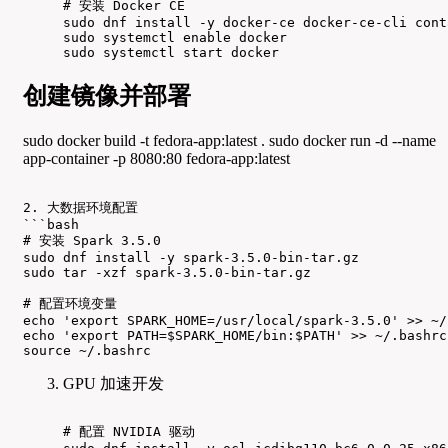
# 安装 Docker CE

sudo dnf install -y docker-ce docker-ce-cli cont
sudo systemctl enable docker

sudo systemctl start docker
创建镜像并部署
sudo docker build -t fedora-app:latest . sudo docker run -d --name
app-container -p 8080:80 fedora-app:latest
2. 大数据环境配置

```bash

# 安装 Spark 3.5.0

sudo dnf install -y spark-3.5.0-bin-tar.gz

sudo tar -xzf spark-3.5.0-bin-tar.gz

# 配置环境变量

echo 'export SPARK_HOME=/usr/local/spark-3.5.0' >> ~/.
echo 'export PATH=$SPARK_HOME/bin:$PATH' >> ~/.bashrc

source ~/.bashrc
GPU 加速开发
# 配置 NVIDIA 驱动
