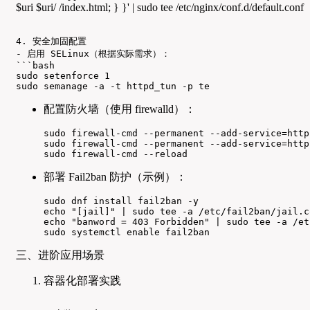
$uri $uri/ /index.html; } }' | sudo tee /etc/nginx/conf.d/default.conf
4. 安全加固配置

- 启用 SELinux（根据实际需求）：

```bash

sudo setenforce 1

sudo semanage -a -t httpd_tun -p te
配置防火墙（使用 firewalld）：
sudo firewall-cmd --permanent --add-service=http

sudo firewall-cmd --permanent --add-service=https
sudo firewall-cmd --reload
部署 Fail2ban 防护（示例）：
sudo dnf install fail2ban -y

echo "[jail]" | sudo tee -a /etc/fail2ban/jail.co
echo "banword = 403 Forbidden" | sudo tee -a /et
sudo systemctl enable fail2ban
三、进阶应用场景
容器化部署实践