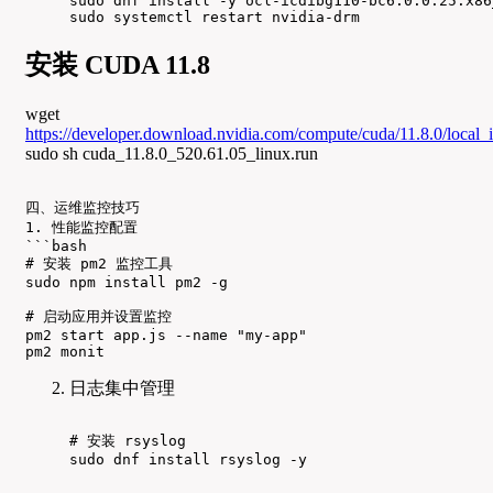
sudo dnf install -y ocl-icdibg110-bc6.0.0.25.x86
sudo systemctl restart nvidia-drm
安装 CUDA 11.8
wget
https://developer.download.nvidia.com/compute/cuda/11.8.0/local_
sudo sh cuda_11.8.0_520.61.05_linux.run
四、运维监控技巧

1. 性能监控配置

```bash

# 安装 pm2 监控工具

sudo npm install pm2 -g

# 启动应用并设置监控

pm2 start app.js --name "my-app"

pm2 monit
日志集中管理
# 安装 rsyslog

sudo dnf install rsyslog -y