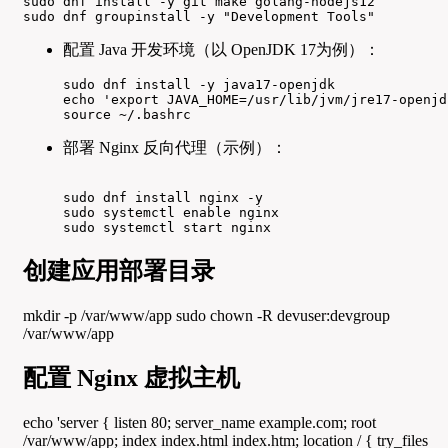
sudo dnf install -y git make golang-nodejs12

sudo dnf groupinstall -y "Development Tools"
配置 Java 开发环境（以 OpenJDK 17为例）：
sudo dnf install -y java17-openjdk

echo 'export JAVA_HOME=/usr/lib/jvm/jre17-openjd
source ~/.bashrc
部署 Nginx 反向代理（示例）：
sudo dnf install nginx -y

sudo systemctl enable nginx

sudo systemctl start nginx
创建应用部署目录
mkdir -p /var/www/app sudo chown -R devuser:devgroup
/var/www/app
配置 Nginx 虚拟主机
echo 'server { listen 80; server_name example.com; root
/var/www/app; index index.html index.htm; location / { try_files