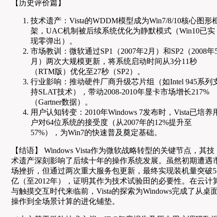
【历史评价篇】
技术遗产：Vista的WDDM模型成为Win7/8/10核心图形
架，UAC机制被后续系统优化为静默模式（Win10已实
现零弹出）。
市场教训：微软通过SP1（2007年2月）和SP2（2008年
月）两次大规模更新，将系统启动时间从3分11秒
（RTM版）优化至27秒（SP2）。
行业影响：推动硬件厂商升级芯片组（如Intel 945系列
持SLAT技术），带动2008-2010年显卡市场增长217%
（Gartner数据）。
用户认知转变：2010年Windows 7发布时，Vista已培养
户对64位系统的接受度（从2007年的12%提升至
57%），为Win7的快速普及奠定基础。
【结语】 Windows Vista作为微软战略转型的关键节点，其技
术遗产深刻影响了后续十年的操作系统发展。虽然初期遭遇
场挫折，但通过两次重大服务包更新，最终实现装机量突破5
亿（至2012年），证明其作为技术试验田的必要性。在云计
与触摸交互时代来临前，Vista的探索为Windows完成了从桌
操作到全场景计算的进化铺垫。