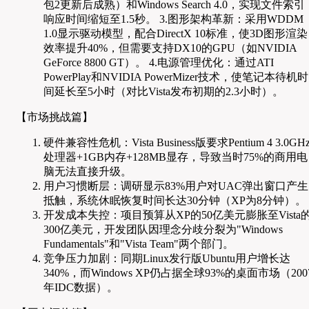
包2更新后成熟）和Windows Search 4.0，实现文件索引
响应时间缩短至1.5秒。 3.图形架构革新：采用WDDM
1.0显示驱动模型，配合DirectX 10标准，使3D图形渲染
效率提升40%，但需要支持DX10的GPU（如NVIDIA
GeForce 8800 GT）。 4.电源管理优化：通过ATI
PowerPlay和NVIDIA PowerMizer技术，使笔记本待机时
间延长至5小时（对比Vista发布初期的2.3小时）。
【市场挑战篇】
硬件兼容性危机：Vista Business版要求Pentium 4 3.0GH
处理器+1GB内存+128MB显存，导致当时75%的商用电
脑无法直接升级。
用户习惯断层：调研显示83%用户对UAC弹出窗口产生
抵触，系统休眠恢复时间长达30分钟（XP为8分钟）。
开发成本失控：项目预算从XP的50亿美元膨胀至Vista
300亿美元，开发团队因理念分歧分裂为"Windows
Fundamentals"和"Vista Team"两个部门。
竞争压力加剧：同期Linux发行版Ubuntu用户增长达
340%，而Windows XP仍占据全球93%的桌面市场（200
年IDC数据）。