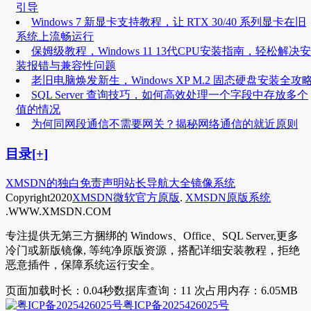
引导
Windows 7 新显卡支持教程，让 RTX 30/40 系列显卡在旧
系统上流畅运行
保姆级教程，Windows 11 13代CPU安装指南，轻松解决安
装报错与兼容性问题
老旧电脑焕发新生，Windows XP M.2 固态硬盘安装全攻
SQL Server 查询技巧，如何高效处理一个字段中存放多个
值的情况
为何同网段通信不需要网关？揭秘网络通信的就近原则
目录[+]
XMSDN的独白
免责声明
站长导航大全
镜像系统
Copyright
2020
XMSDN微软官方原版
.
XMSDN原版系统
.WWW.XMSDN.COM
专注提供无第三方捆绑的 Windows、Office、SQL Server,更多
冷门或新版镜像, 等纯净原版资源，搭配详细安装教程，拒绝
恶意插件，保障系统运行安全。
页面加载时长：0.04秒
数据库查询：11 次
占用内存：6.05MB
粤ICP备2025426025号